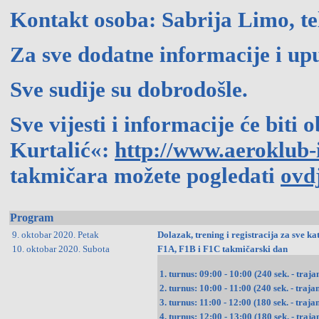
Kontakt osoba: Sabrija Limo, te
Za sve dodatne informacije i up
Sve sudije su dobrodošle.
Sve vijesti i informacije će biti
Kurtalić«:
http://www.aeroklub-i
takmičara možete pogledati
ovd
Program
9. oktobar 2020. Petak
Dolazak, trening i registracija za sve k
10. oktobar 2020. Subota
F1A, F1B i F1C takmičarski dan
1. turnus: 09:00 - 10:00 (240 sek. - trajan
2. turnus: 10:00 - 11:00 (240 sek. - trajan
3. turnus: 11:00 - 12:00 (180 sek. - trajan
4. turnus: 12:00 - 13:00 (180 sek. - trajan