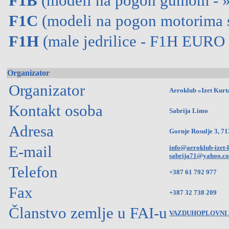
F1B
(modeli na pogon gumom - »w
F1C
(modeli na pogon motorima s
F1H
(male jedrilice - F1H EURO
Organizator
Organizator
Aeroklub »Izet Kurta
Kontakt osoba
Sabrija Limo
Adresa
Gornje Rosulje 3, 7
E-mail
info@aeroklub-izet-k
sabrija71@yahoo.c
Telefon
+387 61 792 977
Fax
+387 32 738 209
Članstvo zemlje u FAI-u
VAZDUHOPLOVNI 