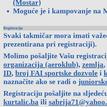
(Mostar)
Moguće je i kampovanje na M
Registracija
Svaki takmičar mora imati važe
prezentirana pri registraciji).
Molimo pošaljite Vašu registraci
organizacija (aeroklub)
,
zemlja
ID
,
broj FAI sportske dozvole
i
k
naznačite ako se radi o
juniors
Registraciju pošaljite na sljede
kurtalic.ba
ili
sabrija71@yahoo