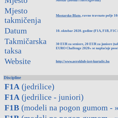
Mjesto
Mostar (Bosna i Hercegovina)
Mjesto
Mostarsko Blato
, ravno travnato polje 
takmičenja
Datum
10. oktobar 2020. godine (F1A, F1B, F1C 
Takmičarska
30 EUR za seniore, 20 EUR za juniore (ta
taksa
EURO Challenge 2020« se naplaćuje poseb
Website
http://www.aeroklub-izet-kurtalic.ba
Discipline
F1A
(jedrilice)
F1A
(jedrilice - juniori)
F1B
(modeli na pogon gumom - »