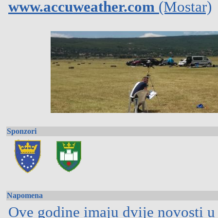
www.accuweather.com
(Mostar)
Sponzori
Napomena
Ove godine imaju dvije novosti u