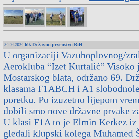
69. Državno prvenstvo BiH
30.04.2026
U organizaciji Vazuhoplovnog/zra
Aerokluba “Izet Kurtalić” Visoko 
Mostarskog blata, održano 69. Dr
klasama F1ABCH i A1 slobodnole
poretku. Po izuzetno lijepom vrem
dobili smo nove državne prvake z
U klasi F1A to je Elmin Kerkez iz
gledali klupski kolega Muhamed Š