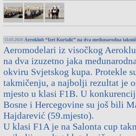
Aeroklub “Izet Kurtalić” na dva međunarodna takmi
15.05.2026
Aeromodelari iz visočkog Aerokluba
na dva izuzetno jaka međunarodna
okviru Svjetskog kupa. Protekle s
takmičenju, a najbolji rezultat je 
mjesto u klasi F1B. U konkurencij
Bosne i Hercegovine su još bili M
Hajdarević (59.mjesto).
U klasi F1A je na Salonta cup tak