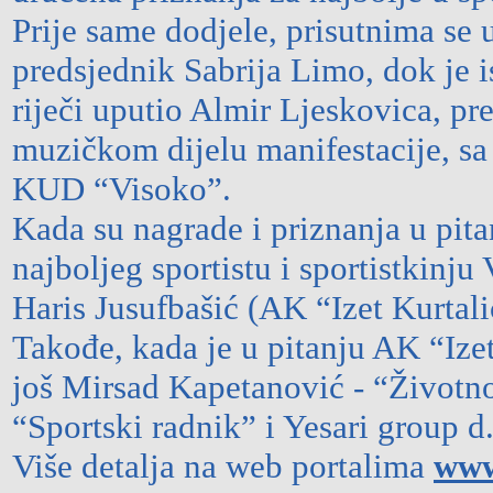
Prije same dodjele, prisutnima se
predsjednik Sabrija Limo, dok je 
riječi uputio Almir Ljeskovica, p
muzičkom dijelu manifestacije, sa 
KUD “Visoko”.
Kada su nagrade i priznanja u pita
najboljeg sportistu i sportistkinj
Haris Jusufbašić (AK “Izet Kurtal
Takođe, kada je u pitanju AK “Izet
još Mirsad Kapetanović - “Životn
“Sportski radnik” i Yesari group d
Više detalja na web portalima
www