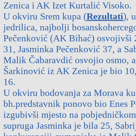
Zenica i AK Izet Kurtalić Visoko.
U okviru Srem kupa (
Rezultati
), 
jedrilica, najbolji bosanskoherceg
Pečenković (AK Bihać) osvojivši 
31, Jasminka Pečenković 37, a Sa
Malik Čabaravdić osvojio osmo, a
Šarkinović iz AK Zenica je bio 10
16.
U okviru bodovanja za Morava ku
bh.predstavnik ponovo bio Enes Pe
izgubivši mjesto na pobjedničkom
supruga Jasminka je bila 25, Sab