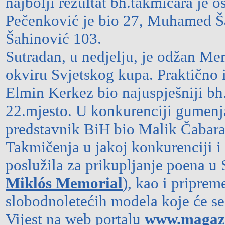
najbolji rezultat bh.takmičara je 
Pečenković je bio 27, Muhamed Ša
Šahinović 103.
Sutradan, u nedjelju, je odžan M
okviru Svjetskog kupa. Praktično 
Elmin Kerkez bio najuspješniji bh.
22.mjesto. U konkurenciji gumenja
predstavnik BiH bio Malik Čabarav
Takmičenja u jakoj konkurenciji 
poslužila za prikupljanje poena u
Miklós Memorial
), kao i pripre
slobodnoletećih modela koje će se
Vijest na web portalu
www.magazi