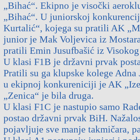
„Bihać“. Ekipno je visočki aerokl
„Bihać“. U juniorskoj konkurencij
Kurtalić“, kojega su pratili AK „
junior je Mak Voljevica iz Mostar
pratili Emin Jusufbašić iz Visokog
U klasi F1B je državni prvak post
Pratili su ga klupske kolege Adna
u ekipnoj konkureniciji je AK „Ize
„Zenica“ je bila druga.
U klasi F1C je nastupio samo Rade
postao državni prvak BiH. Nažalos
pojavljuje sve manje takmičara, pa