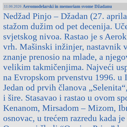
Aeromodelarski in memoriam svome Džadanu
11.06.2026
Nedžad Pinjo – Džadan (27. aprila
stažom dužim od pet decenija. Uče
svjetskog nivoa. Rastao je s Aero
vrh. Mašinski inžinjer, nastavnik
znanje prenosio na mlade, a njeg
velikim takmičenjima. Najveći us
na Evropskom prvenstvu 1996. u It
Jedan od prvih članova „Selenita
i šire. Stasavao i rastao u ovom 
Kenanom, Mirsadom – Mizom, Ib
osnovac, u trećem razredu kada je 