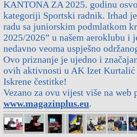
KANTONA ZA 2025. godinu osvoji
kategoriji Sportski radnik. Irhad j
radu sa juniorskim podmlatkom kro
2025/2026” u našem aeroklubu i je
nedavno veoma uspješno održanog 
Ovo priznanje je ujedno i značajan
ovih aktivnosti u AK Izet Kurtali
Iskrene čestitke!
Vezano za ovu vijest više na web 
www.magazinplus.eu
.