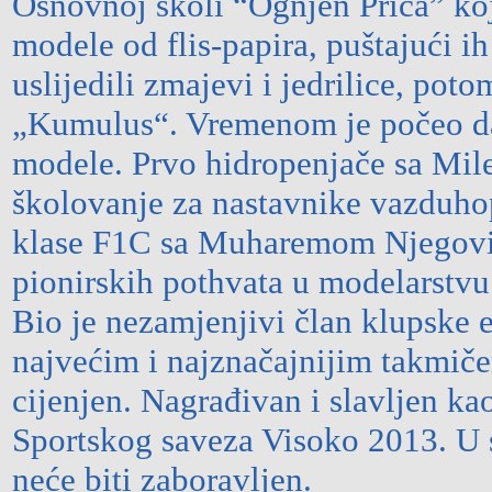
Osnovnoj školi “Ognjen Prica” koj
modele od flis-papira, puštajući i
uslijedili zmajevi i jedrilice, pot
„Kumulus“. Vremenom je počeo da v
modele. Prvo hidropenjače sa Mil
školovanje za nastavnike vazduho
klase F1C sa Muharemom Njegovi
pionirskih pothvata u modelarstvu
Bio je nezamjenjivi član klupske e
najvećim i najznačajnijim takmičen
cijenjen. Nagrađivan i slavljen ka
Sportskog saveza Visoko 2013. U 
neće biti zaboravljen.