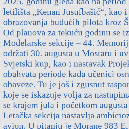
2025. godinu gleda kao na period 
letilišta „Kenan Jusufbašić“, kao 
obrazovanja budućih pilota kroz Š
Od planova za tekuću godinu se iz
Modelarske sekcije – 44. Memorijal
održati 30. augusta u Mostaru i uvr
Svjetski kup, kao i nastavak Proje
obahvata periode kada učenici os
obaveze. Tu je još i zgusnut rasp
koje se iskazuje volja za nastupi
se krajem jula i početkom augusta
Letačka sekcija nastavlja ambicioz
avion. U pitanju je Morane 983 E, 