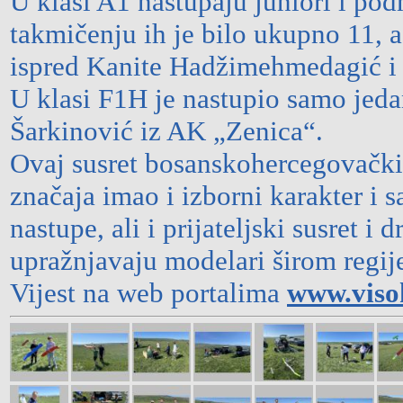
U klasi A1 nastupaju juniori i p
takmičenju ih je bilo ukupno 11, a
ispred Kanite Hadžimehmedagić i Z
U klasi F1H je nastupio samo jedan
Šarkinović iz AK „Zenica“.
Ovaj susret bosanskohercegovački
značaja imao i izborni karakter i 
nastupe, ali i prijateljski susret i
upražnjavaju modelari širom regij
Vijest na web portalima
www.viso