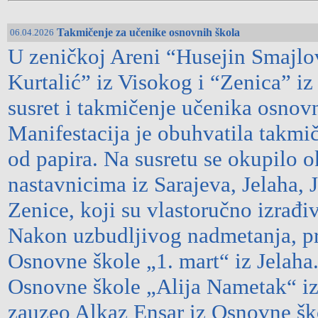
Takmičenje za učenike osnovnih škola
06.04.2026
U zeničkoj Areni “Husejin Smajlov
Kurtalić” iz Visokog i “Zenica” iz
susret i takmičenje učenika osnovn
Manifestacija je obuhvatila takmič
od papira. Na susretu se okupilo 
nastavnicima iz Sarajeva, Jelaha, 
Zenice, koji su vlastoručno izrađiv
Nakon uzbudljivog nadmetanja, pr
Osnovne škole „1. mart“ iz Jelaha.
Osnovne škole „Alija Nametak“ iz 
zauzeo Alkaz Ensar iz Osnovne šk